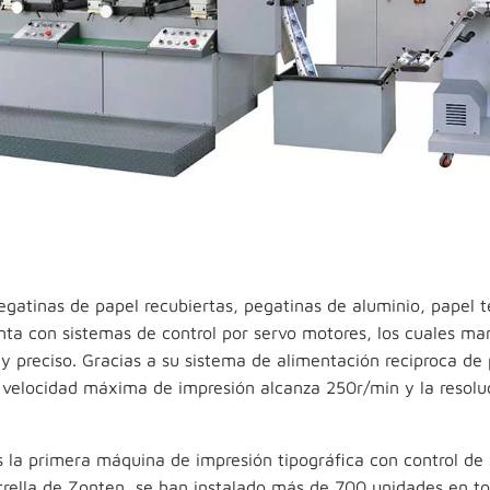
gatinas de papel recubiertas, pegatinas de aluminio, papel t
a con sistemas de control por servo motores, los cuales man
 preciso. Gracias a su sistema de alimentación reciproca de 
a velocidad máxima de impresión alcanza 250r/min y la resolu
 la primera máquina de impresión tipográfica con control de
rella de Zonten, se han instalado más de 700 unidades en to