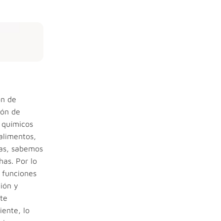
ón de
ión de
 químicos
 alimentos,
tas, sabemos
has. Por lo
 funciones
ión y
nte
iente, lo