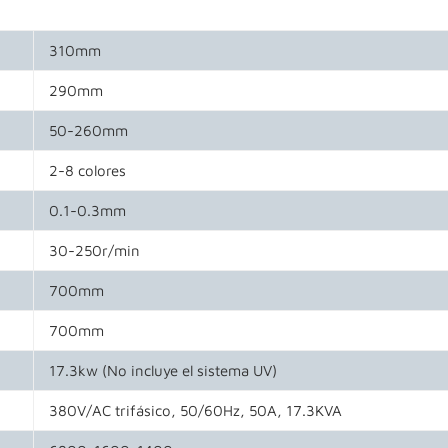
310mm
290mm
50-260mm
2-8 colores
0.1-0.3mm
30-250r/min
700mm
700mm
17.3kw (No incluye el sistema UV)
380V/AC trifásico, 50/60Hz, 50A, 17.3KVA