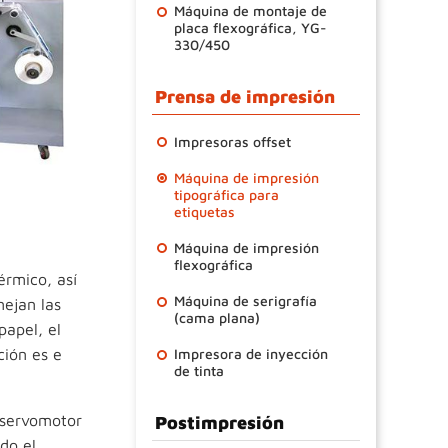
Máquina de montaje de
placa flexográfica, YG-
330/450
Prensa de impresión
Impresoras offset
Máquina de impresión
tipográfica para
etiquetas
Máquina de impresión
flexográfica
érmico, así
Máquina de serigrafía
ejan las
(cama plana)
papel, el
ción es e
Impresora de inyección
de tinta
 servomotor
Postimpresión
do el