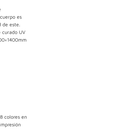
e
 cuerpo es
 de este.
e curado UV
1600×1400mm
 8 colores en
impresión