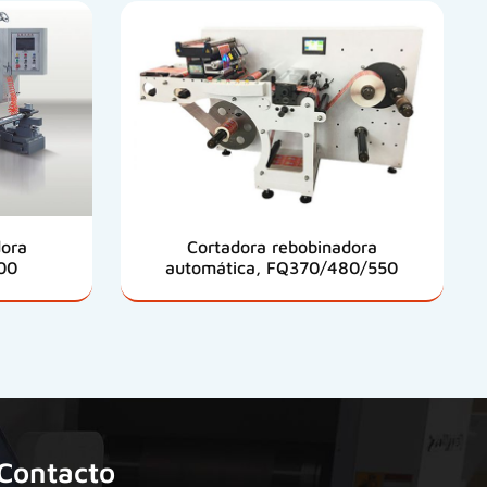
dora
Cortadora rebobinadora
00
automática, FQ370/480/550
Contacto