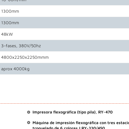
1300mm
1300mm
48kW
3-fases, 380V/50hz
4800x2250x2250mmm
aprox 4000kg
Impresora flexográfica (tipo pila), RY-470
Máquina de impresión flexográfica con tres estaci
troquelado de 6 colores,LRY-330/450