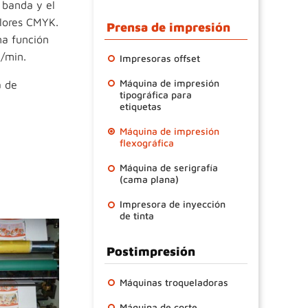
 banda y el
olores CMYK.
Prensa de impresión
na función
/min.
Impresoras offset
Máquina de impresión
a de
tipográfica para
etiquetas
Máquina de impresión
flexográfica
Máquina de serigrafía
(cama plana)
Impresora de inyección
de tinta
Postimpresión
Máquinas troqueladoras
Máquina de corte