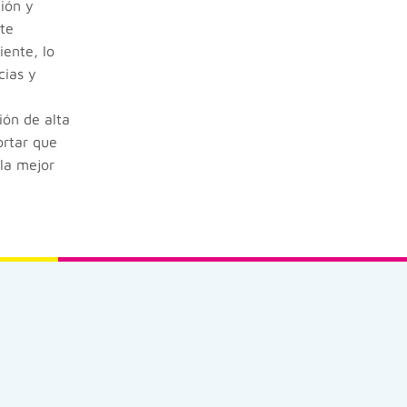
ión y
nte
iente, lo
cias y
ión de alta
ortar que
 la mejor