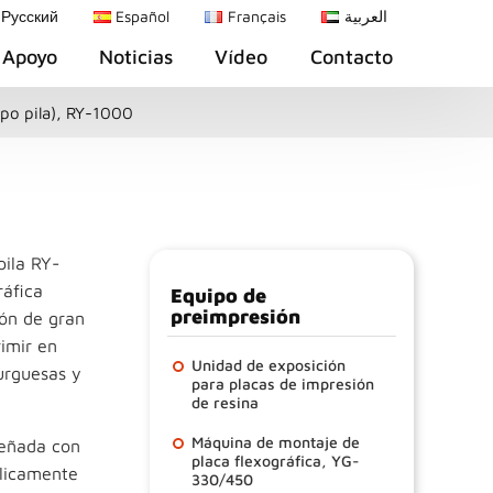
Русский
Español
Français
العربية
Apoyo
Noticias
Vídeo
Contacto
ipo pila), RY-1000
pila RY-
áfica
Equipo de
preimpresión
ión de gran
rimir en
Unidad de exposición
urguesas y
para placas de impresión
de resina
Máquina de montaje de
señada con
placa flexográfica, YG-
ulicamente
330/450