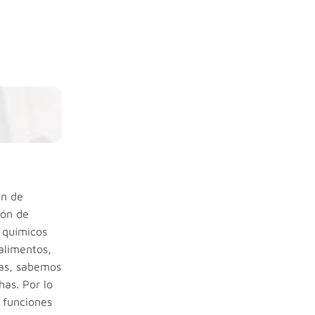
ón de
ión de
 químicos
 alimentos,
tas, sabemos
has. Por lo
 funciones