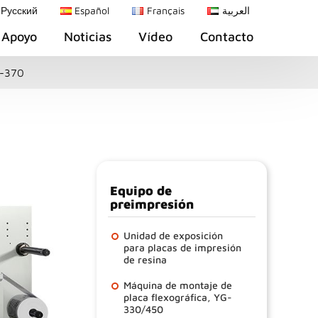
Русский
Español
Français
العربية
Apoyo
Noticias
Vídeo
Contacto
Q-370
Equipo de
preimpresión
Unidad de exposición
para placas de impresión
de resina
Máquina de montaje de
placa flexográfica, YG-
330/450