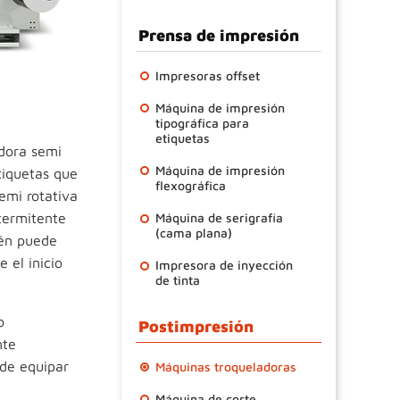
Prensa de impresión
Impresoras offset
Máquina de impresión
tipográfica para
etiquetas
dora semi
Máquina de impresión
tiquetas que
flexográfica
emi rotativa
termitente
Máquina de serigrafía
(cama plana)
ién puede
 el inicio
Impresora de inyección
de tinta
o
Postimpresión
nte
de equipar
Máquinas troqueladoras
Máquina de corte