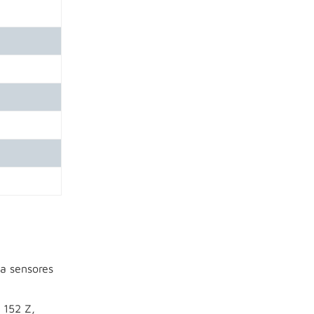
za sensores
 152 Z,