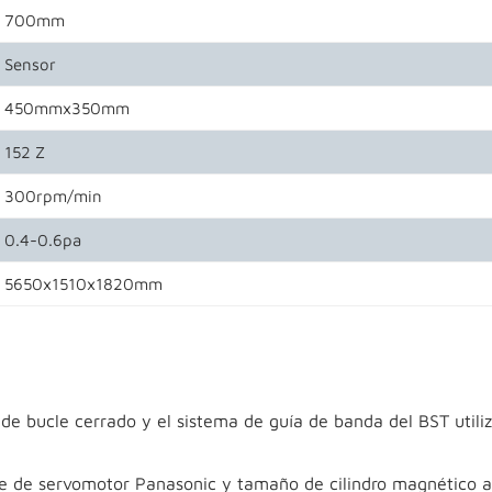
700mm
Sensor
450mmx350mm
152 Z
300rpm/min
0.4-0.6pa
5650x1510x1820mm
 de bucle cerrado y el sistema de guía de banda del BST utili
te de servomotor Panasonic y tamaño de cilindro magnético a