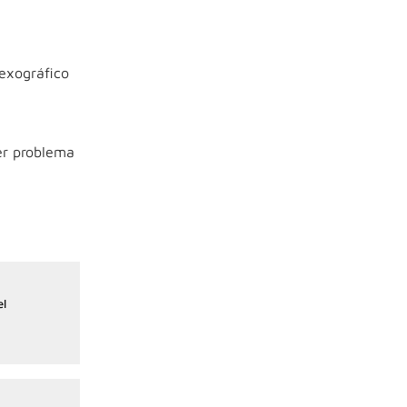
lexográfico
er problema
el