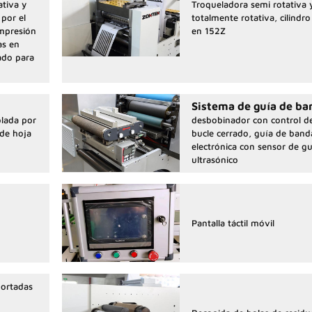
tiva y
Troqueladora semi rotativa 
 por el
totalmente rotativa, cilindr
impresión
en 152Z
as en
ado para
Sistema de guía de ba
olada por
desbobinador con control d
 de hoja
bucle cerrado, guía de band
electrónica con sensor de g
ultrasónico
Pantalla táctil móvil
portadas