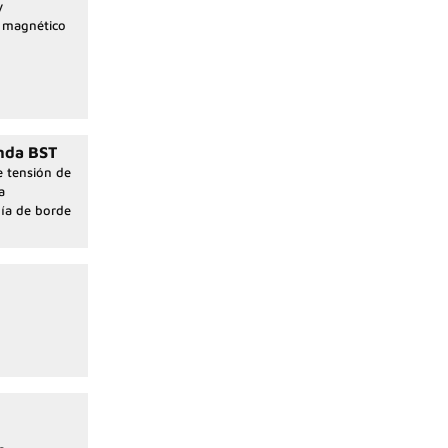
y
o magnético
nda BST
e tensión de
a
uía de borde