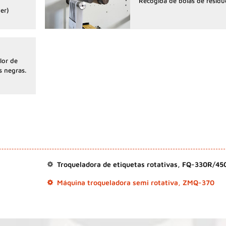
o
Recogida de bolas de residu
er)
lor de
s negras.
Troqueladora de etiquetas rotativas, FQ-330R/45
Máquina troqueladora semi rotativa, ZMQ-370