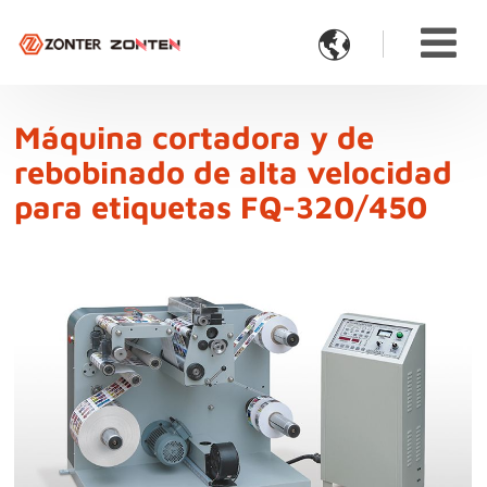

Máquina cortadora y de
rebobinado de alta velocidad
para etiquetas FQ-320/450