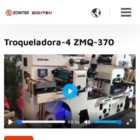

Troqueladora-4 ZMQ-370
Play
00:56
Play
Mute
Ente
full