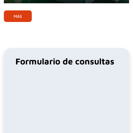
Play
Mute
Ente
full
MÁS
Formulario de consultas