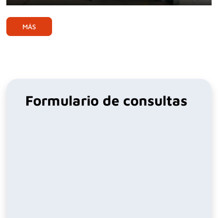
Play
Mute
Ente
full
MÁS
Formulario de consultas