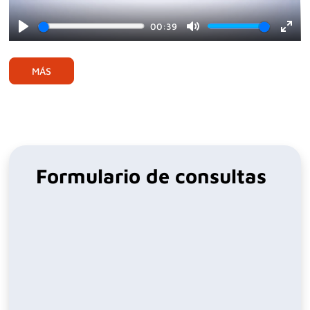
00:39
Play
Mute
Ente
full
MÁS
Formulario de consultas