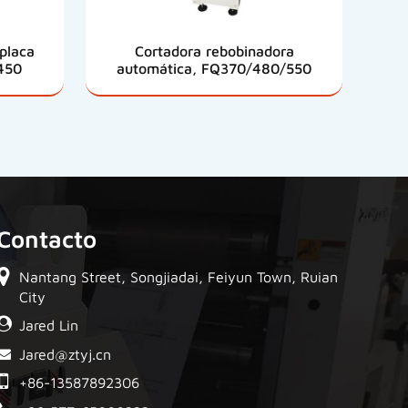
placa
Cortadora rebobinadora
450
automática, FQ370/480/550
Contacto
Nantang Street, Songjiadai, Feiyun Town, Ruian
City
Jared Lin
Jared@ztyj.cn
+86-13587892306