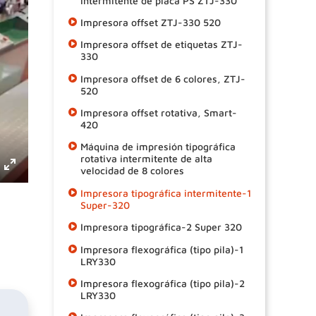
intermitente de placa PS ZTJ-330
Impresora offset ZTJ-330 520
Impresora offset de etiquetas ZTJ-
330
Impresora offset de 6 colores, ZTJ-
520
Impresora offset rotativa, Smart-
420
Máquina de impresión tipográfica
rotativa intermitente de alta
velocidad de 8 colores
Enter
Impresora tipográfica intermitente-1
fullscreen
Super-320
Impresora tipográfica-2 Super 320
Impresora flexográfica (tipo pila)-1
LRY330
Impresora flexográfica (tipo pila)-2
LRY330