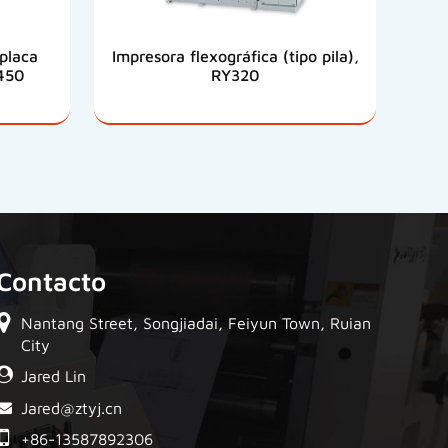
placa
Impresora flexográfica (tipo pila),
450
RY320
Contacto
Nantang Street, Songjiadai, Feiyun Town, Ruian
City
Jared Lin
Jared@ztyj.cn
+86-13587892306