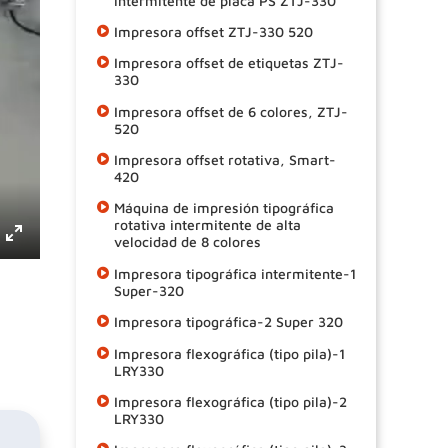
intermitente de placa PS ZTJ-330
Impresora offset ZTJ-330 520
Impresora offset de etiquetas ZTJ-
330
Impresora offset de 6 colores, ZTJ-
520
Impresora offset rotativa, Smart-
420
Máquina de impresión tipográfica
rotativa intermitente de alta
velocidad de 8 colores
Enter
Impresora tipográfica intermitente-1
fullscreen
Super-320
Impresora tipográfica-2 Super 320
Impresora flexográfica (tipo pila)-1
LRY330
Impresora flexográfica (tipo pila)-2
LRY330