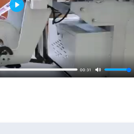
Play
00:31
Mute