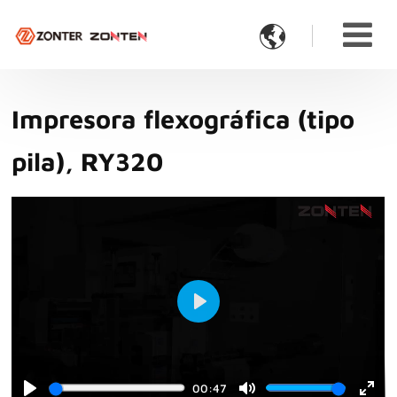

Impresora flexográfica (tipo
pila), RY320
Play
00:47