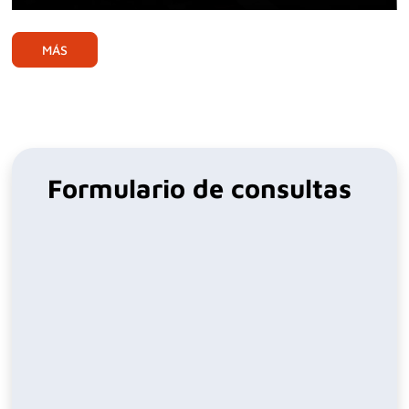
Play
Mute
Ente
full
MÁS
Formulario de consultas