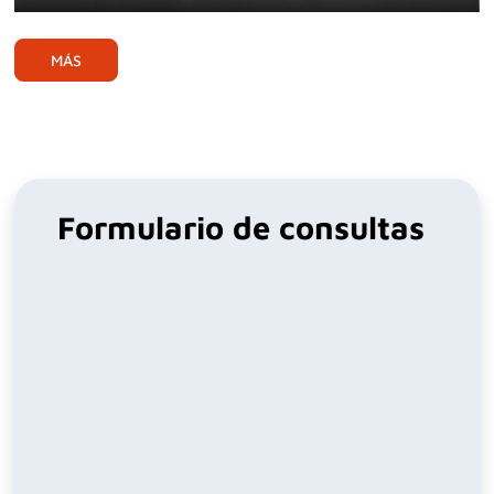
Play
Mute
Ente
full
MÁS
Formulario de consultas